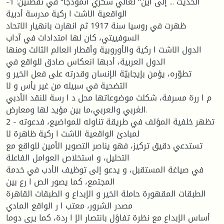
الحدیث ... إلى أین" لغالي شكري أنموذجا" في نقطتین: 1-
الواقعیة الاشت ا ركیة مدرسة أدبیة
ظهرت في روسیا سنة 1917 ثم انهارت بانهیار الاتحاد
السوفییتي، كان لها امتدادات في آداب
الدول الاشت ا ركیة والأوروبیة وأقطار العالم الثالث ومنها
الدول العربیة، أدبها انعكاس صادق للواقع في
تطوّره، یؤمن بإیجابیّة الإنسان وقدرته على فعل الخیر و
التضحیة في سبیله من غیر یأس و لا
م ا ررة مسرفة، شكلت موضوعاتها محل د ا رسة للنقد الأدبي
الغربي والعربي،ما بین مؤید لها ومعارض.
2 - تظهر خلفیة المؤلف في طریقة تناوله للمواضیع، فدعوته
لمبادئ الواقعیة الاشت ا ركیة ظاهرة لا
تستدعي دقیق تركیز، فهو یناصر التصویر الأمین للواقع مع
التحلیل، و استخلاص العوامل الفاعلة
في صیاغة المستقبل، و یدعو إلى توظیف الأدب في خدمة
المجتمع، كما یصور الص ا رع بین
الطبقات المقهورة حاملة الخیر و الإبداع و الطبقات القاهرة
مصدر الشرور، معتب ا ر الواقع المادي
أساس الإبداع مع نظرة تفاؤل بانتصار الإ ا ردة، كما یرى دوما