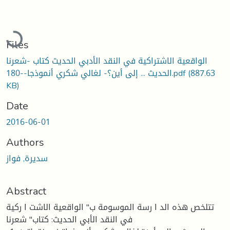
Loading...
Files
الواقعية الاشتراكية في النقد الأدبي الحديث كتاب -شعرنا
(887.63
الحديث ... إلى أين؟- لغالي شكري أنموذجا--180.pdf
KB)
Date
2016-06-01
Authors
سدیرة, فواز
Abstract
تتلخص هذه الد ا رسة الموسومة ب" الواقعیة الاشت ا ركیة
في النقد الأبي الحدیث: كتاب" شعرنا