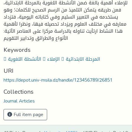
للإملاء أهمية بالغة ضمن الأنشطة اللغوية بالمرحلة الابتدائية،
فعن طريقه يتمكن التلميذ من الرسم الصحيح للكلمات؛ وهو
يستخدمه في التعبير السليم وفي كتاباته اليومية، فتزداد
معارفه في مختلف العلوم ويزداد تحصيله فيها، ونظرا لأهمية
هذا النشاط ارتأيت تناوله بالدراسة مركزا على العناصر الآتية:
الأنواع والطرائق وتدابير التقويم
Keywords
 الأنشطة اللغوية  الإملاء  المرحلة الابتدائية
URI
https://depot.univ-msila.dz/handle/123456789/26851
Collections
Journal Articles
Full item page