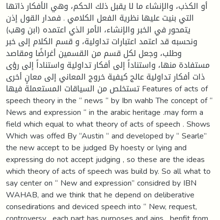
أو الكذب، والإنشاء ما لا يقبل ذلك الحكم، وهي الأفكار ذاتها
التي بنيت عليها نظرية الفعل الكلامي . فمدار القول إذن
يتمحور في الخبر والإنشاء، الأمر الذي اعتمده (ابن وهب)
ونحسبه قد اعتمد اعتبارات تداولية، و قسم الكلام إلى خبر
وطلب، وجعل لكل قسم من القسمين أغراضًا ومقاصد
مستفادة منها، واستناداً إلى أفكار تداولية واستناداً إلى رؤى
ذات أفكار تداولية عالج كيفية خروج المعاني إلى معانٍ أخرى
تستخلص من السياقات المستعملة فيها Features of acts of
speech theory in the “ news “ by Ibn wahb The concept of “
News and expression “ in the arabic heritage .may form a
field which equal to what theory of acts of speech . Shows
Which was offed By “Austin “ and developed by “ Searle”
the new accept to be judged By hoesty or lying and
expressing do not accept judging , so these are the ideas
which theory of acts of speech was build by. So all what to
say center on “ New and expression” considred by IBN
WAHAB, and we think that he depend on deliberative
consedirations and deviced speech into “ New, request,
controversy , each part has purposes and ains , benfit from