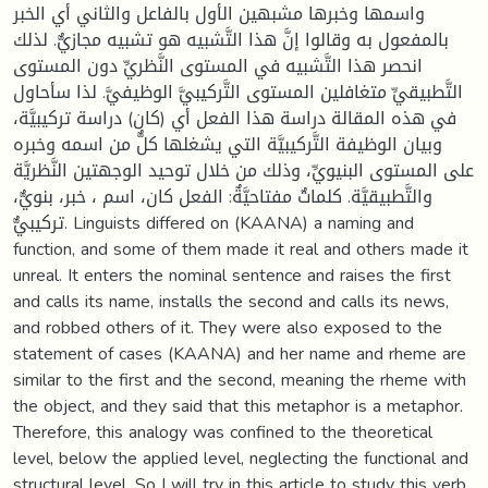
واسمها وخبرها مشبهين الأول بالفاعل والثاني أي الخبر
بالمفعول به وقالوا إنَّ هذا التَّشبيه هو تشبيه مجازيٌّ. لذلك
انحصر هذا التَّشبيه في المستوى النَّظريِّ دون المستوى
التَّطبيقيِّ متغافلين المستوى التَّركيبيَّ الوظيفيَّ. لذا سأحاول
في هذه المقالة دراسة هذا الفعل أي (كان) دراسة تركيبيَّة،
وبيان الوظيفة التَّركيبيَّة التي يشغلها كلٌّ من اسمه وخبره
على المستوى البنيويِّ، وذلك من خلال توحيد الوجهتين النَّظريَّة
والتَّطبيقيَّة. كلماتٌ مفتاحيَّةٌ: الفعل كان، اسم ، خبر، بنويٌّ،
تركيبيٌّ. Linguists differed on (KAANA) a naming and
function, and some of them made it real and others made it
unreal. It enters the nominal sentence and raises the first
and calls its name, installs the second and calls its news,
and robbed others of it. They were also exposed to the
statement of cases (KAANA) and her name and rheme are
similar to the first and the second, meaning the rheme with
the object, and they said that this metaphor is a metaphor.
Therefore, this analogy was confined to the theoretical
level, below the applied level, neglecting the functional and
structural level. So I will try in this article to study this verb,