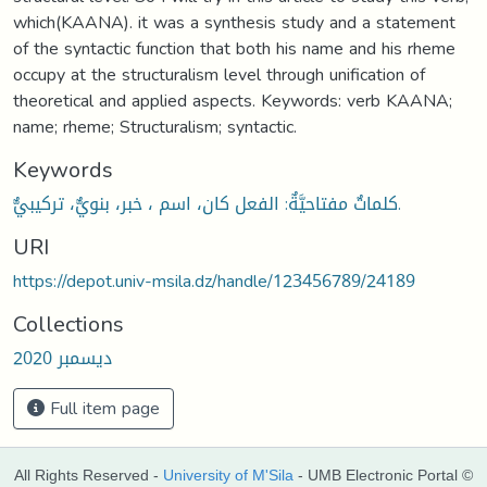
which(KAANA). it was a synthesis study and a statement
of the syntactic function that both his name and his rheme
occupy at the structuralism level through unification of
theoretical and applied aspects. Keywords: verb KAANA;
name; rheme; Structuralism; syntactic.
Keywords
كلماتٌ مفتاحيَّةٌ: الفعل كان، اسم ، خبر، بنويٌّ، تركيبيٌّ.
URI
https://depot.univ-msila.dz/handle/123456789/24189
Collections
ديسمبر 2020
Full item page
All Rights Reserved -
University of M'Sila
- UMB Electronic Portal ©