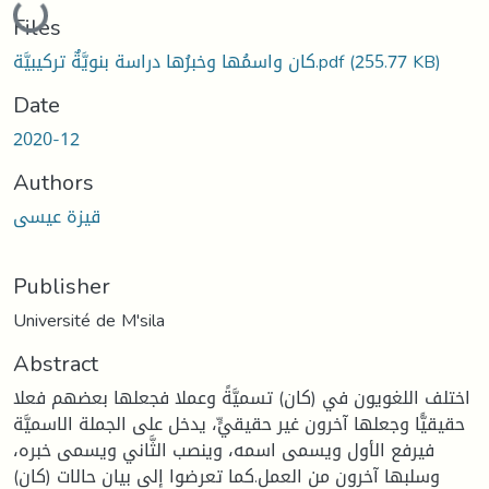
Loading...
Files
كان واسمُها وخبرُها دراسة بنويَّةٌ تركيبيَّة.pdf
(255.77 KB)
Date
2020-12
Authors
قيزة عيسى
Publisher
Université de M'sila
Abstract
اختلف اللغويون في (كان) تسميَّةً وعملا فجعلها بعضهم فعلا
حقيقيًّا وجعلها آخرون غير حقيقيٍّ، يدخل على الجملة الاسميَّة
فيرفع الأول ويسمى اسمه، وينصب الثَّاني ويسمى خبره،
وسلبها آخرون من العمل.كما تعرضوا إلى بيان حالات (كان)