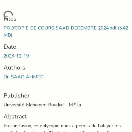
oading...
Files
POLYCOPIE DE COURS SAAD DECEMBRE 2024.pdf
(5.42
MB)
Date
2023-12-19
Authors
Dr. SAAD AHMED
Publisher
Université Mohamed Boudiaf - M’Sila
Abstract
En conclusion, ce polycopie nous a permis de balayer les