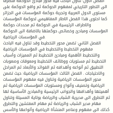
الفصل الأول: تناول الباحث فيه محور مبادئ الحوكمة متطرقا
الى التطور التاريخي لمفهوم الحوكمة ثم واقع الحوكمة على
مستوى الدول العربية وتجربة حوكمة المؤسسات في الجزائر
كما احتوى هذا الفصل الاطار المفاهيمي لحوكمة المؤسسات
والاطراف الرئيسية في الحوكمة ثم محددات حوكمة
المؤسسات ومبادئ وخصائص حوكمتها بالاضافة الى الحوكمة
في المؤسسات الرياضية.
الفصل الثاني: تضمن محور التخطيط وقد تناول فيه الباحث
مفهوم التخطيط والتخطيط في المؤسسات الرياضية
والتخطيط الأهمية ومبادئ التخطيط ثم المميزات وأسباب
التخطيط ثم مستويات ووظائف التخطيط ومعوقات وصعوبات
التطبيق ثم أنواعه وأهدافه ثم الفوائد والأبعاد ثم المراحل
والاحتياجات . الفصل الثالث: المؤسسات الرياضية: حيث تضمن
محور المؤسسات الرياضية وتناول فيه مفهوم المؤسسات
الرياضية وتصنيف وأنواع ومستويات المؤسسات الرياضية ثم
أهميتها وأهدافها والجوانب الرئيسية والمبادئ الأساسية لها
ثم التطرق الى مديرية الشباب والرياضة بولاية المسيلة وتناول
مهام مدير الشباب والرياضة ثم مهام المفتشين والتطرق
كذلك الى مفهوم وعناصر المنشأة الرياضية وأنواعها والأسس