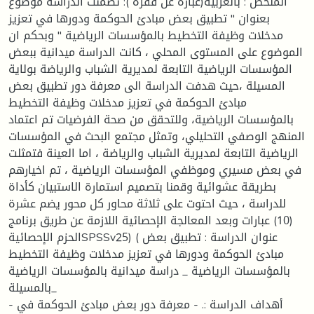
الملخص : بالعربية(عبارة عن فقرة ): تضمنت الدراسة موضوع
بعنوان " تطبيق بعض مبادئ الحوكمة ودورها في تعزيز
مدخلات وظيفة التخطيط بالمؤسسات الرياضية " وبحكم ان
الموضوع على المستوى المحلي ، كانت الدراسة ميدانية ببعض
المؤسسات الرياضية التابعة لمديرية الشباب والرياضة بولاية
المسيلة ،حيث هدفت الدراسة الى معرفة دور تطبيق بعض
مبادئ الحوكمة في تعزيز مدخلات وظيفة التخطيط
بالمؤسسات الرياضية، وللتحقق من صحة الفرضيات تم اعتماد
المنهج الوصفي التحليلي، وتمثل مجتمع البحث في المؤسسات
الرياضية التابعة لمديرية الشباب والرياضة ، اما العينة فتمثلت
في بعض مسيري وموظفي المؤسسات الرياضية ، تم اخيارهم
بطريقة عشوائية وقمنا بتصميم استمارة الاستبيان كأداة
للدراسة ، حيث احتوت على ثلاثة محاور كل محور يضم عشرة
(10) عبارات وبعد المعالجة الإحصائية اللازمة عن طريق برنامج
الحزم الإحصائيةSPSSv25) ( عنوان الدراسة : تطبيق بعض
مبادئ الحوكمة ودورها في تعزيز مدخلات وظيفة التخطيط
بالمؤسسات الرياضية _ دراسة ميدانية بالمؤسسات الرياضية
بالمسيلة_
- أهداف الدراسة :. - معرفة دور بعض مبادئ الحوكمة في