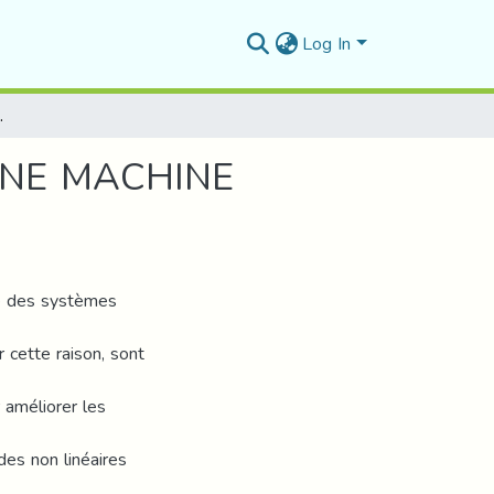
Log In
E MACHINE ASYNCHRONE
UNE MACHINE
te des systèmes
 cette raison, sont
 améliorer les
es non linéaires