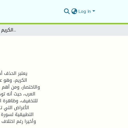
Log In
الحذف في القرآن الكريم سورة النساء أنموذجا
يعتبر الحذف أح
الكريم، وهو عب
والاختصار، ومن أهم 
العرب، حيث أنه تو
للتخفيف، وظاهرة ا
الأغراض التي ت
التطبيقية لسورة 
وأخيرا رغم اختلاف