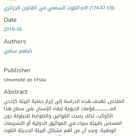
التلوث السمعي في القانون الجزائري.pdf
(174.47 KB)
Date
2019-06
Authors
كباهم, سامي
Publisher
Université de M'sila
Abstract
الملخص: تهدف هذه الدراسة إلى إبراز حماية البيئة كإحدى
المـــــــــــــــــقوّمات الحيوية لبقاء الإنسان على سطح هذا
الكوكب، لذلك رصدت القوانين والضوابط للحيلولة دون
المساس بالبيئة سواء في المواثيق الدولية أو التشريعات
الوطنية، ونجد أن من أهم مشاكل البيئة الحديثة التلوث