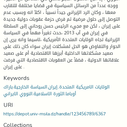
ووجه عدداً من الرسائل السياسية في قضايا مختلفة للتقارب
معها ، وكان الرد الإيراني جيداً نسبياً ، اكلآ انه وبسبب عدم
التوصل إلى حلول مرضية تم فرض حزمة عقوبات دولية جديدة
على إيران ، لكن مع مجيء الرئيس حسن روحاني إلى السلطة
في إيران في آب 2013 ،حدث تغيراً مهماً في السياسة
الإيرانية تجاه الولايات المتحدة الأمريكية ،لاسيما وانه يرى إن
الحوار والتفاوض هو الحل لمشكلات إيران سواء كان ذلك على
صعيد مشكلاتها الداخلية أبرزها الاقتصادية أم على صعيد
علاقاتها الدولية ، فضلاً عن العقوبات الاقتصادية التي فرضت
على إيران .
Keywords
الولايات الامريكية المتحدة..إيران.السياسة الخارجية.باراك
أوباما.الثورة الاسلامية.النووي الايراني
URI
https://depot.univ-msila.dz/handle/123456789/6367
Collections