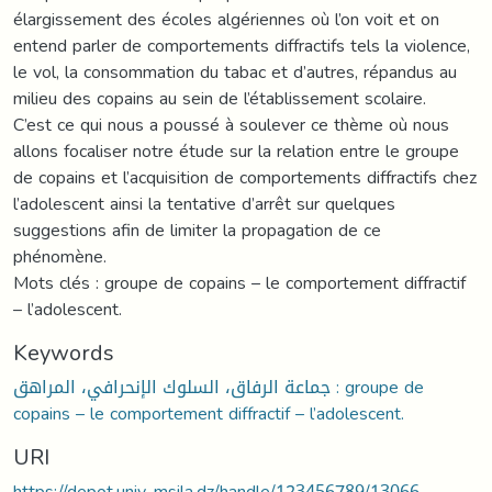
élargissement des écoles algériennes où l’on voit et on
entend parler de comportements diffractifs tels la violence,
le vol, la consommation du tabac et d’autres, répandus au
milieu des copains au sein de l’établissement scolaire.
C’est ce qui nous a poussé à soulever ce thème où nous
allons focaliser notre étude sur la relation entre le groupe
de copains et l’acquisition de comportements diffractifs chez
l’adolescent ainsi la tentative d’arrêt sur quelques
suggestions afin de limiter la propagation de ce
phénomène.
Mots clés : groupe de copains – le comportement diffractif
– l’adolescent.
Keywords
جماعة الرفاق، السلوك الإنحرافي، المراهق : groupe de
copains – le comportement diffractif – l’adolescent.
URI
https://depot.univ-msila.dz/handle/123456789/13066