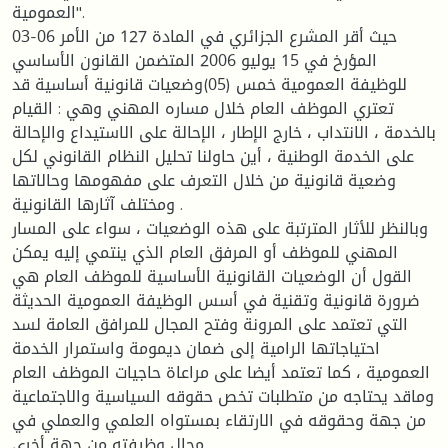
العمومية".
حيث أقر المشرع الجزائري في المادة 127 من الأمر 06-03
المؤرخ في 15 يوليو 2006 المتضمن القانون الأساسي
للوظيفة العمومية خمس (05)وضعيات قانونية أساسية قد
تعتري الموظف العام خلال مساره المهني وهي : القيام
بالخدمة ، الانتداب ، خارج الإطار ، الإحالة على الاستيداع والإحالة
على الخدمة الوطنية ، أين حاولنا تحليل النظام القانوني لكل
وضعية قانونية من خلال التعرف على مفهومها وحالاتها
ومختلف آثارها القانونية .
وبالنظر للأثار المترتبة على هذه الوضعيات ، سواء على المسار
المهني للموظف أو المرفق العام الذي ينتمي إليه يمكن
القول أن الوضعيات القانونية الأساسية للموظف العام هي
ضرورة قانونية وتقنية في أسس الوظيفة العمومية الحديثة
التي تعتمد على المرونة وفتح المجال للمرافق العامة لسد
احتياجاتها الرامية إلى ضمان ديمومة واستمرار الخدمة
العمومية ، كما تعتمد أيضا على مراعاة حاجيات الموظف العام
وماقد يحتاجه من متطلبات تخص حقوقه السياسية والاجتماعية
من جهة وحقوقه في الارتقاء بمستواه العلمي والعملي في
مجال وظيفته من جهة أخرى.