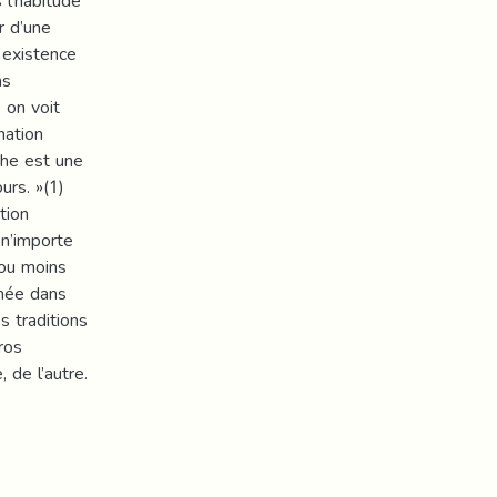
l’habitude
r d’une
 existence
ns
 on voit
ination
the est une
urs. »(1)
tion
 n’importe
 ou moins
imée dans
s traditions
ros
de l’autre.