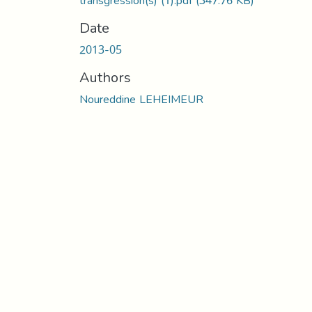
transgression(s) (1).pdf
(347.76 KB)
Date
2013-05
Authors
Noureddine LEHEIMEUR