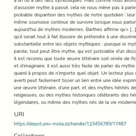
à un ou à des faits symboliques. Mais comme nous avons 
d’associer mythe à passé, cela ne nous mène pas à parle
probable disparition des mythes de notre quotidien : leur
même sournoise continue de survivre lorsque nous parlo
aujourd’hui de mythes modernes. Barthes affirme qu’« […]
qu’il serait tout à fait illusoire de prétendre à une discrim
substantielle entre les objets mythiques : puisque le my
parole, tout peut être mythe, qui est justiciable d’un disco
Il est reconnu que toute œuvre littéraire soit ornée de fic
et d’imaginaire. Il est aussi très facile de parler du mythe
quand à propos de n’importe quel objet. Un lecteur plus
averti peut facilement tisser un lien entre une idée expr
une œuvre littéraire, d’une part, et des mythes hérités de
religieuses, ou des mythes historiques célébrants des hé
légendaires, ou même des mythes nés de la vie moderne, 
URI
https://depot.univ-msila.dz/handle/123456789/17487
Collections