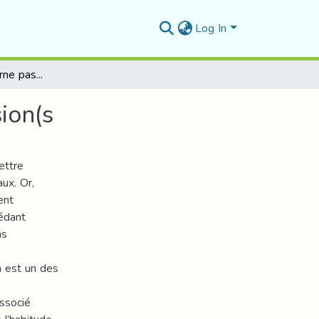
Log In
Surtout ne te retourne pas…Mythe(s) et transgression(s
ion(s
ettre
ux. Or,
ent
cédant
ns
n est un des
ssocié