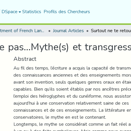
f DSpace
Statistics
Profils des Chercheurs
Department of French Language and Literature
Journal Articles
e pas…Mythe(s) et transgress
Abstract
Au fil des temps, l’écriture a acquis la capacité de transm
des connaissances anciennes et des enseignements mora
avant son invention, seuls quelques genres oraux en étai
capables. Bien qu’ils soient établis par nos ancêtres pré
l’emploi des hiéroglyphes et du cunéiforme, nous assisto
aujourd’hui à une conservation relativement saine de ces
connaissances et de ces enseignements. La littérature e
conservatoires, le mythe en est le contenant.
Longtemps, le mythe se considérait comme un fait réel a