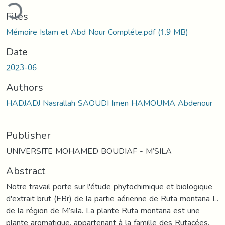
ading...
Files
Mémoire Islam et Abd Nour Compléte.pdf
(1.9 MB)
Date
2023-06
Authors
HADJADJ Nasrallah SAOUDI Imen HAMOUMA Abdenour
Publisher
UNIVERSITE MOHAMED BOUDIAF - M’SILA
Abstract
Notre travail porte sur l'étude phytochimique et biologique
d'extrait brut (EBr) de la partie aérienne de Ruta montana L.
de la région de M’sila. La plante Ruta montana est une
plante aromatique, appartenant à la famille des Rutacées,