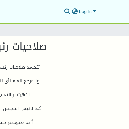
Log In
صلاحيات رئ
تتجسد صلاحيات رئيس
والمرجع العام لأي لث
التهيئة والتعم
كما لرئيس المجلس ا
أ نم ةعومجم حنم 