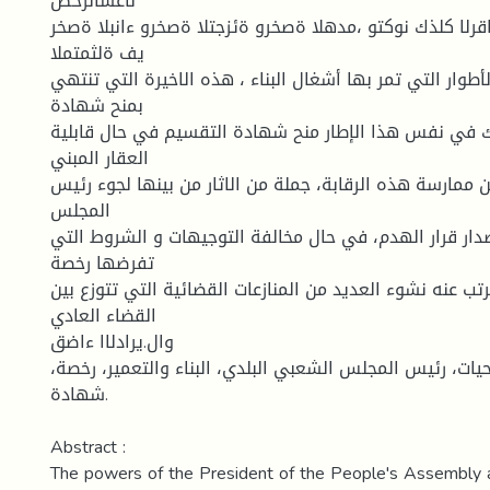
لاغشالرخص
قرلا كلذك نوكتو ،مدهلا ةصخرو ةئزجتلا ةصخرو ءانبلا ةصخر
يف ةلثمتملا
أطوار التي تمر بها أشغال البناء ، هذه الاخيرة التي تنتهي
بمنح شهادة
ك في نفس هذا الإطار منح شهادة التقسيم في حال قابلية
العقار المبني
 ممارسة هذه الرقابة، جملة من الاثار من بينها لجوء رئيس
المجلس
دار قرار الهدم، في حال مخالفة التوجيهات و الشروط التي
تفرضها رخصة
ترتب عنه نشوء العديد من المنازعات القضائية التي تتوزع بين
القضاء العادي
وال.يرادلاا ءاضق
حيات، رئيس المجلس الشعبي البلدي، البناء والتعمير، رخصة
شهادة.
Abstract :
The powers of the President of the People's Assembly a