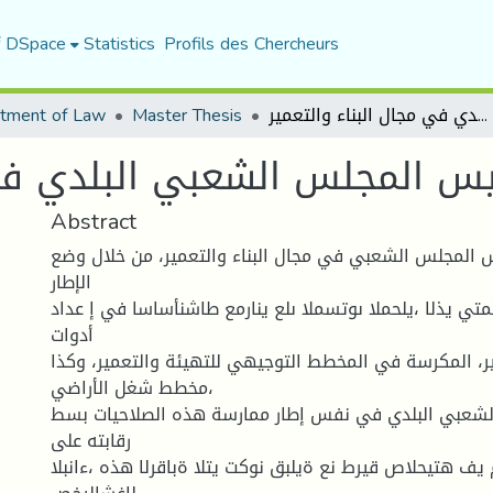
f DSpace
Statistics
Profils des Chercheurs
tment of Law
Master Thesis
صلاحيات رئيس المجلس الشعبي البلدي في مجال البناء والتعمير
يس المجلس الشعبي البلدي في 
Abstract
 المجلس الشعبي في مجال البناء والتعمير، من خلال وضع
الإطار
متي يذلا ،يلحملا ىوتسملا ىلع ينارمع طاشنأساسا في إ عداد
أدوات
ير، المكرسة في المخطط التوجيهي للتهيئة والتعمير، وكذا
مخطط شغل الأراضي،
لشعبي البلدي في نفس إطار ممارسة هذه الصلاحيات بسط
رقابته على
يف هتيحلاص قيرط نع ةيلبق نوكت يتلا ةباقرلا هذه ،ءانبلا