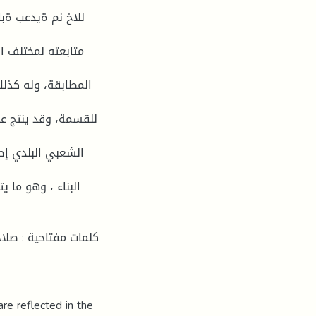
للاخ نم ةيدعب ةبا
متابعته لمختلف ال
المطابقة، وله كذل
للقسمة، وقد ينتج عن
الشعبي البلدي إص
البناء ، وهو ما ي
كلمات مفتاحية : صلا،
re reflected in the