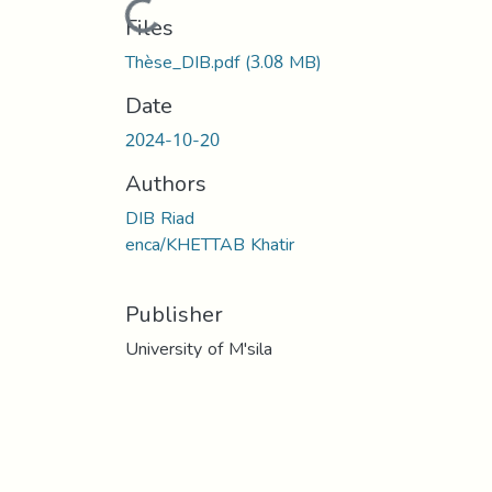
Loading...
Files
Thèse_DIB.pdf
(3.08 MB)
Date
2024-10-20
Authors
DIB Riad
enca/KHETTAB Khatir
Publisher
University of M'sila