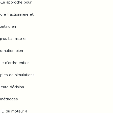
elle approche pour
re fractionnaire et
ontinu en
gine. La mise en
ximation bien
e d'ordre entier
ples de simulations
leure décision
s méthodes
PID du moteur à