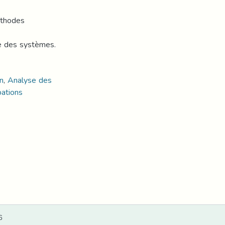
éthodes
le des systèmes.
n
,
Analyse des
bations
6