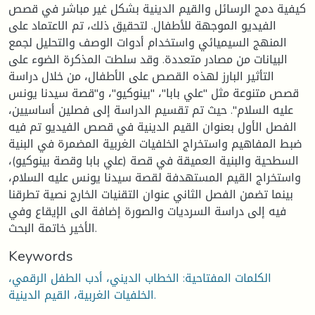
كيفية دمج الرسائل والقيم الدينية بشكل غير مباشر في قصص
الفيديو الموجهة للأطفال. لتحقيق ذلك، تم الاعتماد على
المنهج السيميائي واستخدام أدوات الوصف والتحليل لجمع
البيانات من مصادر متعددة. وقد سلطت المذكرة الضوء على
التأثير البارز لهذه القصص على الأطفال، من خلال دراسة
قصص متنوعة مثل "علي بابا"، "بينوكيو"، و"قصة سيدنا يونس
عليه السلام". حيث تم تقسيم الدراسة إلى فصلين أساسيين،
الفصل الأول بعنوان القيم الدينية في قصص الفيديو تم فيه
ضبط المفاهيم واستخراج الخلفيات الغربية المضمرة في البنية
السطحية والبنية العميقة في قصة (علي بابا وقصة بينوكيو)،
واستخراج القيم المستهدفة لقصة سيدنا يونس عليه السلام،
بينما تضمن الفصل الثاني عنوان التقنيات الخارج نصية تطرقنا
فيه إلى دراسة السرديات والصورة إضافة الى الإيقاع وفي
الأخير خاتمة البحث.
Keywords
الكلمات المفتاحية: الخطاب الديني، أدب الطفل الرقمي،
الخلفيات الغربية، القيم الدينية.