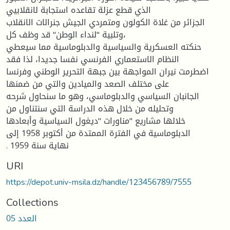
الذي قطع عزلة تقاعده استجابة لانقلابيي
الجزائر من غلاة الكولون ومتمردي الجيش جنرالات الانقلاب
،وتلبية "لنداء الوطن" قد وظف كل
حنكته العسكرية والسياسية والدبلوماسية مما سيعطي
النظام الاستعماري الفرنسي نفسا جديدا، لذا فقد
اضطرمت نيران المواجهة بين جبهة التحرير الوطني وفرنسا
على مختلف الصعد والميادين والتي من ضمنها
الجانبان السياسي والدبلوماسي، وهو ما سنحاول شرحه
وتحليله من خلال هذه الدراسة التي سنتناول من
خلالها مشاريع "مناورات "ديغول السياسية وأبعادها
الدبلوماسية في الفترة الممتدة من أكتوبر 1958 إلى
. نهاية سنة 1959
URI
https://depot.univ-msila.dz/handle/123456789/7555
Collections
العدد 05