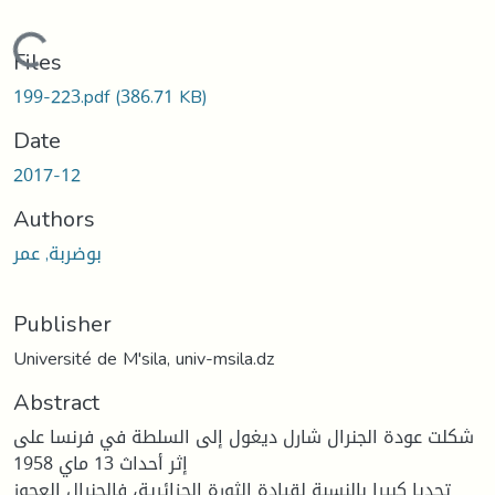
Loading...
Files
199-223.pdf
(386.71 KB)
Date
2017-12
Authors
بوضربة, عمر
Publisher
Université de M'sila, univ-msila.dz
Abstract
شكلت عودة الجنرال شارل ديغول إلى السلطة في فرنسا على
إثر أحداث 13 ماي 1958
تحديا كبيرا بالنسبة لقيادة الثورة الجزائرية، فالجنرال العجوز