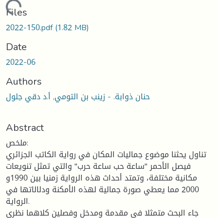
Loading...
Files
2022-150.pdf
(1.82 MB)
Date
2022-06
Authors
حنان ذوابة. - زينب بن التومي, أ.د دقي جلول
Abstract
ملخص:
تناول يحثنا موضوع جماليات المكان في رواية الكاتب الجزائري
فيصل الأحمر "ساعة حب ساعة حرب" والتي تمثل تنويعات
مكانية مختلفة، وتمتد أحداث هذه الرواية زمنيا بين 1990و
2000 مما يعطي صورة جمالية لهذه الأمكنة ودلالاتها في
الرواية.
جاء البحث متمثلا في مقدمة ومدخل وفصلين كلاهما نظري