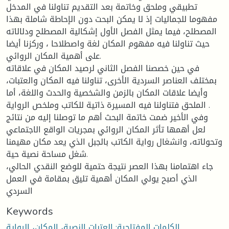
تطبيقي وملحق وخاتمة بعد التقديم تناولنا في المدخل
مفهوما للجماليات إذ لا يمكن البحت دون الإحاطة شاملة بهذا
المصطلح، فيما يمثل الفصل الأول إشكالية المصطلح ودلالاته
حيث تناولنا فيه مفهوم المكان لغة واصطلاحا ، وركزنا أيضا
على أهمية المكان الروائي.
في حين خصصنا الفصل الثاني لرصيد المكان في علاقاته
بمختلف العناصر السردية الأخرى، تناولنا فيه المكان والعتبات،
وأيضا علاقات المكان بالزمن والشخصية والحدث واللغة، أما
الملحق فتناولنا فيه المسيرة ذاتية للكاتب وملخص الرواية .
وفي الأخير ضمت خاتمة البحث أهم ما توصلنا إليه من نتائج
لعل أهمها تأثر المكان الروائي بمجريات الواقع الاجتماعي
وتحولاته، وانشغال رواية الكاتب بالجبل الذي يعد مكان مهيمنا
شغل مساحة نصية حية.
جاء اهتمامنا بهذا العصر نتيجة حتمية للوضع النقدي الحالي،
الذي أصبح يولي المكان أهمية تليق بمقامة في العمل
السردي
Keywords
الكلمات المفتاحية: العتبات النصية، المكان، الرواية.