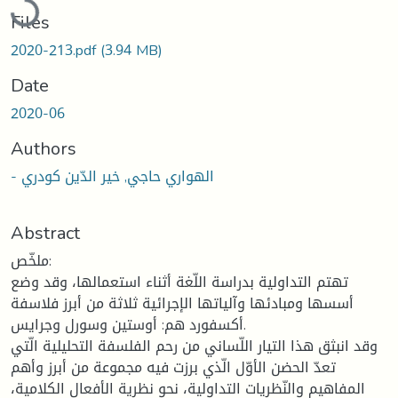
Files
2020-213.pdf
(3.94 MB)
Date
2020-06
Authors
- الهواري حاجي, خير الدّين كودري
Abstract
ملخّص:
تهتم التداولية بدراسة اللّغة أثناء استعمالها، وقد وضع
أسسها ومبادئها وآلياتها الإجرائية ثلاثة من أبرز فلاسفة
أكسفورد هم: أوستين وسورل وجرايس.
وقد انبثق هذا التيار اللّساني من رحم الفلسفة التحليلية الّتي
تعدّ الحضن الأوّل الّذي برزت فيه مجموعة من أبرز وأهم
المفاهيم والنّظريات التداولية، نحو نظرية الأفعال الكلامية،