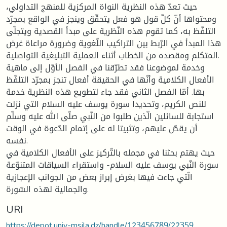
حيث تعدّ هذه النظرية النواة المركزية للمنهج التداولي،
ومحتواها أنّ كلّ قول هو فعل يتحقّق وينجز في الواقع بمجرّد
التلفّظ به، كما تقوم هذه النّظرية على مبدأ القصدية ويتجلّى
هذا المبدأ في الرّبط بين التراكيب اللّغوية وضرورة مراعاة غرض
المتكلم ومقصده من الخطاب أثناء العملية التبليغية التواصلية.
وخدمة لموضوعنا فقد تطرّقنا في الفصل الأوّل إلى ماهية
الأفعال الكلامية وأنّها في الحقيقة أفعال تنجز بمجرّد التلفّظ
بها. أمّا الفصل الثاني فقد جاء لتطويع هذه النظرية خدمة
للنص الكريم، وتحديدا سورة يوسف عليه السلام التي نزلت
استجابة للسائلين الّذين طلبوا من النّبي صلّى الله عليه وسلّم
أن يقصّ عليهم، وتثبيتا له على إتمام الدّعوة في الوقت
نفسه.
حيث يهتم بحثنا في مجمله بالتّركيز على الأفعال الكلامية في
سورة النّبي يوسف عليه السلام- واستقراء السياقات المتنوّعة
الّتي جاءت فيها بغرض إبراز بعض من الجوانب الإعجازية
والجمالية لهذه السّورة.
URI
https://depot.univ-msila.dz/handle/123456789/22359