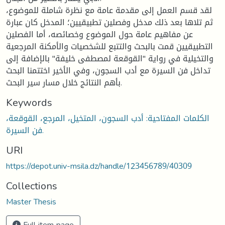
لقد قسم العمل إلى مقدمة عامة مع نظرة شاملة للموضوع،
ثم تلاها بعد ذلك مدخل وفصلين تطبيقيين؛ المدخل كان عبارة
عن مفاهيم عامة حول الموضوع وخصائصه، أما الفصلين
التطبيقيين قمت بالبحث والتتبع للشخصيات والأمكنة المرجعية
والتخيلية في رواية "القوقعة لمصطفى خليفة" بالإضافة إلى
تداخل فن السيرة مع أدب السجون، وفي الأخير اختتمنا البحث
بأهم النتائج خلال مسار سير البحث.
Keywords
الكلمات المفتاحية: أدب السجون، المتخيل، المرجع، القوقعة،
فن السيرة.
URI
https://depot.univ-msila.dz/handle/123456789/40309
Collections
Master Thesis
Full item page