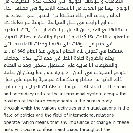
التفاعلات والتبادلات الدولية التي تمكنت هذه التنظيمات من
الولوج اليها عبر العديد من الانشطة الارهابية في مختلف انحاء
العالم , يضاف الى ذلك تمكنها من الحصول على العديد من
الاوراق الرابحة في حقل السياسة الدولية عبر تعاملاتها
وعلاقاتها مع العديد من الدول , ولا شك ان امكانياتها المادية
والمعنوية اتاحت لها كذلك من القدرة والقوة ما جعلها تتفوق
في كثير من الاوقات على بقية الوحدات التقليدية التي
سبقتها في تكوين بناء النظام الدولي منذ العام 1648م . ما
يحتم بالضرورة اعادة النظر في حجم تأثير هذه الجماعات
والتنظيمات الارهابية على مستقبل تشكيل وحدات النظام
الدولي التقليدية في القرن 21 بوجه عام , وما يمكن ان يخلفه
ذلك التأثير من مخاطر وانعكاسات سياسية وامنية على حقل
السياسة والعلاقات الدولية بوجه خاص. Abstract :- The main
and secondary units of the international system occupy the
position of the brain components in the human body,
through which the various activities and mutualizations in the
field of politics and the field of international relations
operate, which means that any imbalance or change in these
units will cause confusion and chaos throughout the