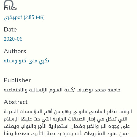
ading...
Files
(2.85 MB)
بكري.pdf
Date
2020-06
Authors
بكري منى, كتو وسيلة
Publisher
جامعة محمد بوضياف /كلية العلوم الإنسانية والاجتماعية
Abstract
الوقف نظام اسلامي قانوني وهو من أهم المؤسسات الخيرية
التي تدخل في إطار الصدقات الجارية التي حث عليها الإسلام
على وجوه البر والخير وضمان استمرارية الأجر والثواب ويصنف
ضمن عقود التشريعات لأنه ينفرد بخاصية التأييد، فعندما ينشأ