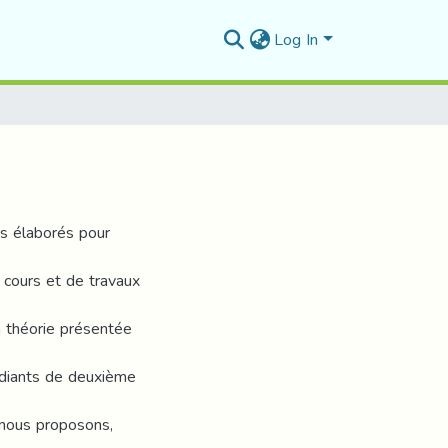
Log In
es élaborés pour
 cours et de travaux
la théorie présentée
udiants de deuxième
 nous proposons,