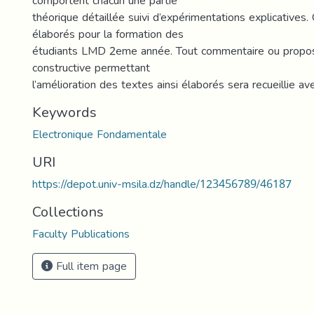
comportent chacun une partie
théorique détaillée suivi d’expérimentations explicatives.
élaborés pour la formation des
étudiants LMD 2eme année. Tout commentaire ou proposit
constructive permettant
l’amélioration des textes ainsi élaborés sera recueillie av
Keywords
Electronique Fondamentale
URI
https://depot.univ-msila.dz/handle/123456789/46187
Collections
Faculty Publications
Full item page