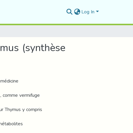
Log In
ymus (synthèse
 médicine
te, comme vermifuge
ur Thymus y compris
métabolites