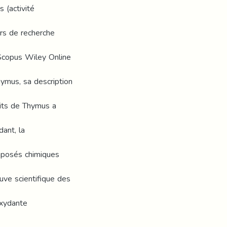
 (activité
urs de recherche
 Scopus Wiley Online
ymus, sa description
aits de Thymus a
ant, la
mposés chimiques
uve scientifique des
oxydante