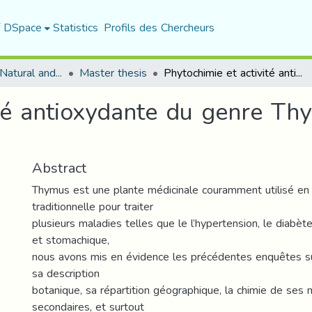
f DSpace
Statistics
Profils des Chercheurs
Department of Natural and Life Sciences
Master thesis
Phytochimie et activité antioxydante du genre Thymus (synthèse théorique)
ité antioxydante du genre Th
Abstract
Thymus est une plante médicinale couramment utilisé en
traditionnelle pour traiter
plusieurs maladies telles que le l’hypertension, le diabè
et stomachique,
nous avons mis en évidence les précédentes enquêtes s
sa description
botanique, sa répartition géographique, la chimie de ses 
secondaires, et surtout