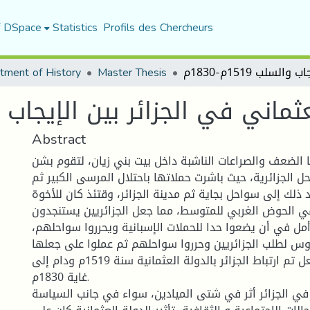
f DSpace
Statistics
Profils des Chercheurs
tment of History
Master Thesis
ني في الجزائر بين الإيجاب والسلب 19
Abstract
 الضعف والصراعات الناشبة داخل بيت بني زيان، لتقوم بشن
 الجزائرية، حيث باشرت حملاتها باحتلال المرسى الكبير ثم
 ذلك إلى سواحل بجاية ثم مدينة الجزائر، وقتئذ كان للأخوة
ي الحوض الغربي للمتوسط، مما جعل الجزائريين يستنجدون
ل في أن يضعوا حدا للحملات الإسبانية ويحرروا سواحلهم،
روس لطلب الجزائريين وحرروا سواحلهم ثم عملوا على جعلها
إيالة عثمانية، وبالفعل تم ارتباط الجزائر بالدولة العثمانية سنة 1519م ودام إلى
غاية 1830م.
 في الجزائر أثر في شتى الميادين، سواء في جانب السياسة