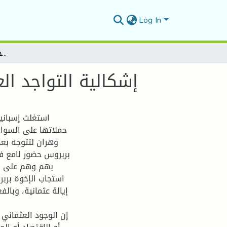
Log In
إشكالية التواجد العثماني في الجزائر بين الإيجاب والسلب 1519م-1830م
إشكالية التواجد العثما
استغلت إسبانيا
حملاتها على السواحل
وهران لتتوجه بعد
بربروس حضور لامع ف
بهم وهم على أم
استجاب الإخوة برب
إن الوجود العثماني