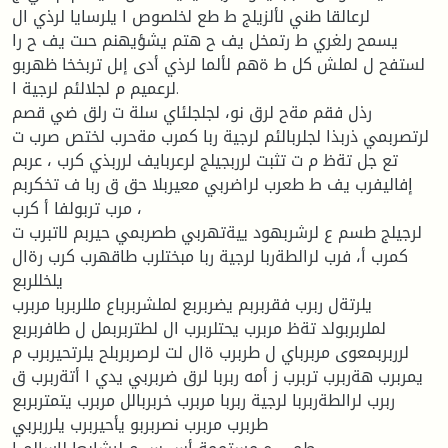
لرعالقا طني لألزيلج ط طع لخلصوص ا يلرسايا لرذي ال
يسمح رلغري ط رتمخل يف ح هتم يشؤيهنم حىت يف ح را
لستفح ل لملش كل ط ةهم لألما لرذي أدى إىل تربخخا ظهربو
لرعميم م لجلالئم لرجية ا.
رذل فقم مةح لرق نو، لجلجلئاي سلة ت رلق ضي قصم
لرتصربمي ذربذا لجلربالئم لرجية ربا كمرب مةحرب لختص صرب ت
تع جل تةظ م ت تثبت لرربجيلج لرعربايف لرربذي كرب ، عربم
إفاليفرب يف ط طعرب لراضربي معيربلا حق ق ربا ف تخكربم
مرب تربولفا أ كرب ،
لرجيلج طسم ع لرشربهود ييةتهربي طصربمي حيربم لاتبرب ت
كمرب أ، فرب لرالطةربا لرجية ربا مبختلرب طاقهرب كرب رةال
يلخللربع
يلرتةل ربرب فقربربم يضربربع لملشربرباع مللربربا مربرب
لملربربولد تةظ مربرب يحتلربرب ال لطتربربمل ل طافربربع
لرربربمعوى مربرباي ل طربرب ةال لت لرصربربلح يلرتحيربرب م
يمربرب هةربرب تربرب ز أمه ربربا لرق ضربربي يدي ا أتةربرب ق
ربرب لرالطةربربا لرجية ربربا مربرب خربربالل مربرب يتمتربربع
طربرب مربرب نصربربو يأحيربرب يلرربربي