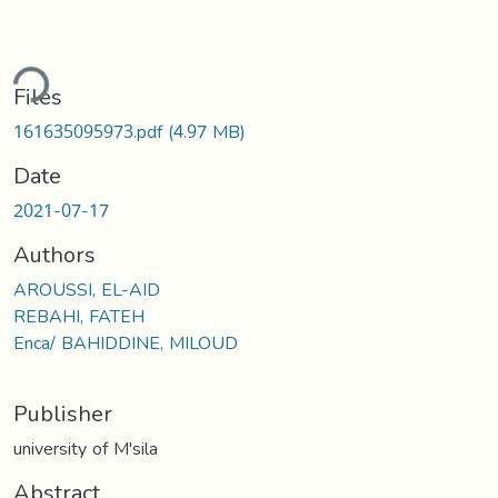
ding...
Files
161635095973.pdf
(4.97 MB)
Date
2021-07-17
Authors
AROUSSI, EL-AID
REBAHI, FATEH
Enca/ BAHIDDINE, MILOUD
Publisher
university of M'sila
Abstract