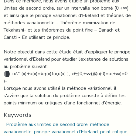
Dans ce mémoire, nous avons étudié un problème aux
limites de second ordre, sur un intervalle non borné [0,+∞)
et ainsi que le principe variationnel d’Ekeland et théories de
méthodes variationnelle - Théorème minimization de
Takahashi- et les théorèmes du point fixe – Banach et
Caristi - En utilisant ce principe.
Notre objectif dans cette étude était d'appliquer le principe
variationnel d'Ekeland pour étudier l'existence de solutions
au problème suivant:
{█(-u^'' (x)+u(x)=λq(x)f(x,u(x) ), x∈[0,+∞),@u(0)=u(+∞)=0.
)┤
Lorsque nous avons utilisé la méthode variationnel, il
s'avère que la solution du problème consiste à définir les
points minimum ou critiques d’une fonctionnel d'énergie.
Keywords
: Problème aux limites de second ordre, méthode
variationnelle, principe variationnel d’Ekeland, point critique,