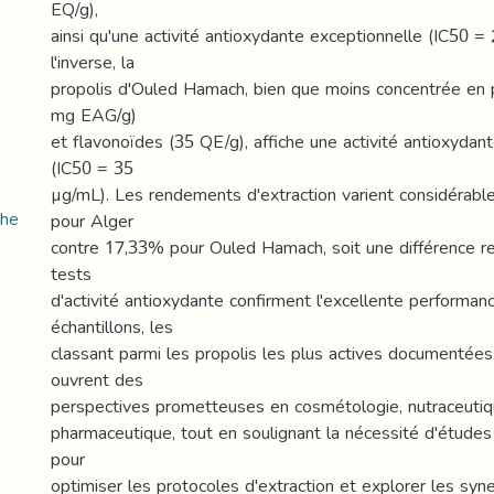
EQ/g),
ainsi qu'une activité antioxydante exceptionnelle (IC50 =
l'inverse, la
propolis d'Ouled Hamach, bien que moins concentrée en 
mg EAG/g)
et flavonoïdes (35 QE/g), affiche une activité antioxydan
(IC50 = 35
µg/mL). Les rendements d'extraction varient considérab
che
pour Alger
contre 17,33% pour Ouled Hamach, soit une différence r
tests
d'activité antioxydante confirment l'excellente performa
échantillons, les
classant parmi les propolis les plus actives documentées
ouvrent des
perspectives prometteuses en cosmétologie, nutraceutiq
pharmaceutique, tout en soulignant la nécessité d'étude
pour
optimiser les protocoles d'extraction et explorer les syn