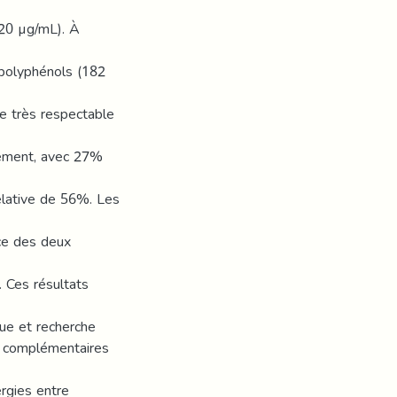
 20 µg/mL). À
polyphénols (182
te très respectable
lement, avec 27%
elative de 56%. Les
nce des deux
. Ces résultats
ue et recherche
s complémentaires
ergies entre