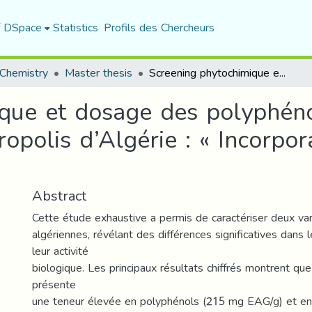
f DSpace
Statistics
Profils des Chercheurs
Chemistry
Master thesis
Screening phytochimique et dosage des polyphénols et flavonoïdes de deux variétés de la propolis d’Algérie : « Incorporation dans une crème cosmétique »
que et dosage des polyphéno
ropolis d’Algérie : « Incorpo
Abstract
Cette étude exhaustive a permis de caractériser deux var
algériennes, révélant des différences significatives dans 
leur activité
biologique. Les principaux résultats chiffrés montrent que
présente
une teneur élevée en polyphénols (215 mg EAG/g) et en