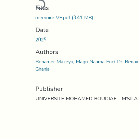
Loading...
Files
memoire VF.pdf
(3.41 MB)
Date
2025
Authors
Benamer Mazeya, Magri Naama Enc/ Dr. Benai
Ghania
Publisher
UNIVERSITE MOHAMED BOUDIAF - M’SILA