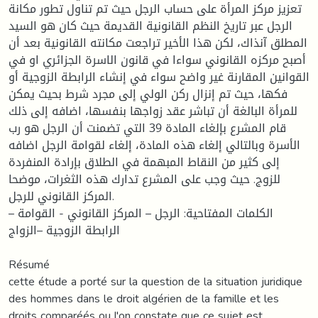
تعزيز مركز المرأة على حساب الرجل حيث تم تناول تطور مكانة
الرجل عبر تاريخ النظم القانونية القديمة حيث كان هو السيد
المطلق آنذاك، لكن هذا الأخير تراجعت مكانته القانونية بعد أن
أصبح مركزه القانوني سواءا في قانون الاسرة الجزائري او في
القوانين المقارنة غير واضح سواء في إنشاء الرابطة الزوجية أو
فكها، حيث تم إنزال ركن الولي إلى مجرد شرط بحيث يمكن
للمرأة البالغة أن تباشر عقد زواجها بنفسها، اضافه إلى ذلك
قام المشرع بإلغاء المادة 39 التي تضمنت أن الرجل هو رب
الأسرة وبالتالي إلغاء هذه المادة، إلغاء لقوامة الرجل اضافه
إلى كثير من النقاط المبهمة في الطلاق بإرادة المنفردة
للزوج. حيث وجب على المشرع تدارك هذه الثغرات، موضحا
المركز القانوني للرجل.
الكلمات المفتاحية: الرجل – المركز القانوني - القوامة –
الرابطة الزوجية –الزواج
Résumé
cette étude a porté sur la question de la situation juridique
des hommes dans le droit algérien de la famille et les
droits comparéés ou l'on constate que ce sujet est