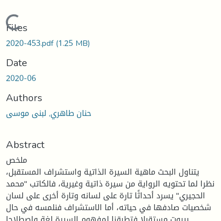
Loading...
Files
2020-453.pdf
(1.25 MB)
Date
2020-06
Authors
حنان طاهري, لبنى موسى
Abstract
ملخص
يتناول البحث ماهية السيرة الذاتية واستشراف المستقبل،
نظرا لما تحتويه الرواية من سيرة ذاتية وغيرية، فالكاتب "محمد
الحجيري" يسرد أحداثًا تارة على لسانه وتارة أخرى على لسان
شخصيات صادفها في حياته، أما الاستشراف فنلمسه في حال
بيروت مستقبلا فتطرقنا لمفهوم السيرة لغة واصطلاحا