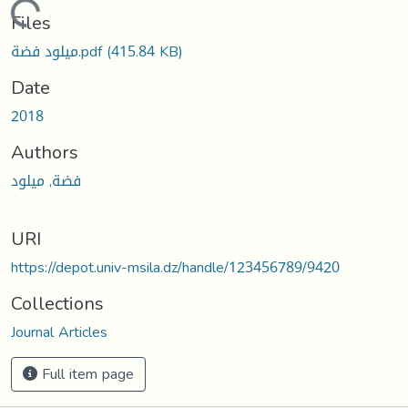
Loading...
Files
ميلود فضة.pdf
(415.84 KB)
Date
2018
Authors
فضة, ميلود
URI
https://depot.univ-msila.dz/handle/123456789/9420
Collections
Journal Articles
Full item page