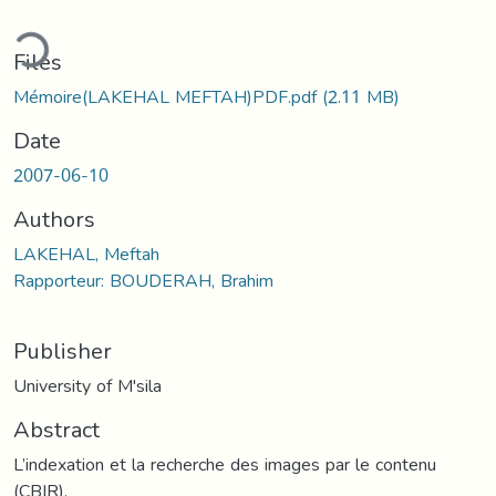
ding...
Files
Mémoire(LAKEHAL MEFTAH)PDF.pdf
(2.11 MB)
Date
2007-06-10
Authors
LAKEHAL, Meftah
Rapporteur: BOUDERAH, Brahim
Publisher
University of M'sila
Abstract
L’indexation et la recherche des images par le contenu
(CBIR),