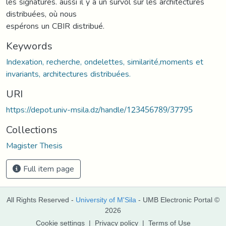
les signatures. aussi il y a un survol sur les architectures
distribuées, où nous
espérons un CBIR distribué.
Keywords
Indexation, recherche, ondelettes, similarité,moments et
invariants, architectures distribuées.
URI
https://depot.univ-msila.dz/handle/123456789/37795
Collections
Magister Thesis
Full item page
All Rights Reserved -
University of M'Sila
- UMB Electronic Portal ©
2026
Cookie settings
|
Privacy policy
|
Terms of Use