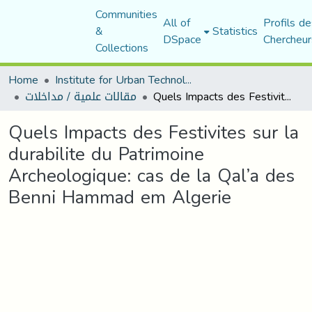
Communities
All of
Profils de
&
Statistics
DSpace
Chercheur
Collections
Home
Institute for Urban Technology Management
مقالات علمية / مداخلات
Quels Impacts des Festivites sur la durabilite du Patrimoine Archeologique: cas de la Qal’a des Benni Hammad em Algerie
Quels Impacts des Festivites sur la
durabilite du Patrimoine
Archeologique: cas de la Qal’a des
Benni Hammad em Algerie