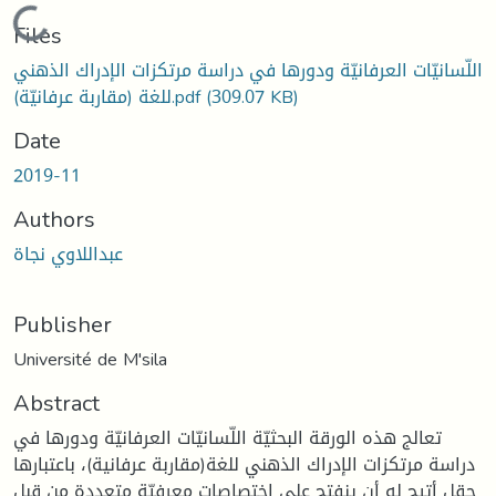
Loading...
Files
اللّسانيّات العرفانيّة ودورها في دراسة مرتكزات الإدراك الذهني
للغة (مقاربة عرفانيّة).pdf
(309.07 KB)
Date
2019-11
Authors
عبداللاوي نجاة
Publisher
Université de M'sila
Abstract
تعالج هذه الورقة البحثيّة اللّسانيّات العرفانيّة ودورها في
دراسة مرتكزات الإدراك الذهني للغة(مقاربة عرفانية)، باعتبارها
حقل أتيح له أن ينفتح على اختصاصات معرفيّة متعددة من قبل