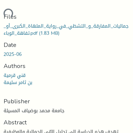
ding...
Files
جماليات_المفارقة_و_التشظي_في_رواية_الملهاة_الكبرى_أو_
(1.83 MB)
تفاهة_الوباء.pdf
Date
2025-06
Authors
قني قرمية
بن ثامر سليمة
Publisher
جامعة محمد بوضياف المسيلة
Abstract
تهدف هذه الدراسة إلى تحليل البُنى الجمالية والوظيفية