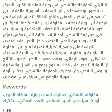
لثنائيتي المفارقة والتشظي في رواية الملهاة الكبرى لأبوبكر
سيناطور، بوصفهما من أبرز السمات الأسلوبية والفنية التي
تسهم في تشكيل المعنى وإنتاج الدلالة. تنطلق الدراسة من
فرضية أن الرواية توظّف المفارقة ليس فقط كأداة بلاغية، بل
كوسيلة تفكيكية لكشف التناقضات الاجتماعية والسياسية،
في حين يُعدّ التشظي أحد آليات الكتابة التي تعكس تمزّق
الذات وسيرورة الوعي المتعدد داخل النص. وقد اعتمدت
الدراسة على منهجية تحليلية-نقدية تمزج بين المقاربة
الأسلوبية والمقاربة السيميائية، مركّزةً على البنية السردية،
وتشظي الصوت الروائي، وتعدد وجهات النظر. أظهرت النتائج
أنّ الرواية تنهض على خطاب مزدوج يجمع بين الهزل والسخرية
والوعي النقدي، وأن توظيف المفارقة والتشظي يعكس أزمة
الهوية والواقع في سياق عربي مضطرب
Keywords
المفارقة، التشظي، جماليات السرد، رواية الملهاة الكبرى،
أبوبكر سيناطور، السرد المعاصر، التعدد الصوتي، التفكيك
URI