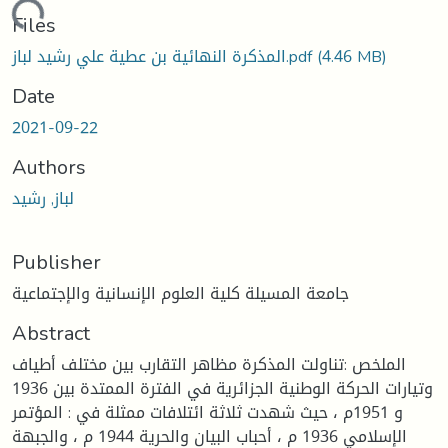
Loading...
Files
(4.46 MB)
المذكرة النهائية بن عطية علي رشيد لباز.pdf
Date
2021-09-22
Authors
لباز, رشيد
Publisher
جامعة المسيلة كلية العلوم الإنسانية والإجتماعية
Abstract
الملخص :تناولت المذكرة مظاهر التقارب بين مختلف أطياف
وتيارات الحركة الوطنية الجزائرية في الفترة الممتدة بين 1936
و 1951م ، حيث شهدت ثلاثة ائتلافات ممثلة في : المؤتمر
الإسلامي 1936 م ، أحباب البيان والحرية 1944 م ، والجبهة