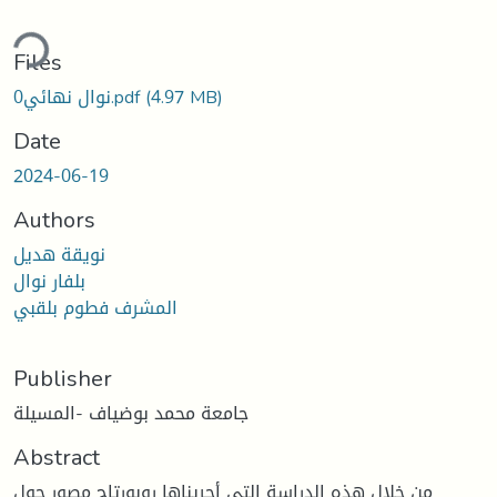
ding...
Files
نوال نهائي0.pdf
(4.97 MB)
Date
2024-06-19
Authors
نويقة هديل
بلفار نوال
المشرف فطوم بلقبي
Publisher
جامعة محمد بوضياف -المسيلة
Abstract
من خلال هذه الدراسة التي أجريناها روبورتاج مصور حول