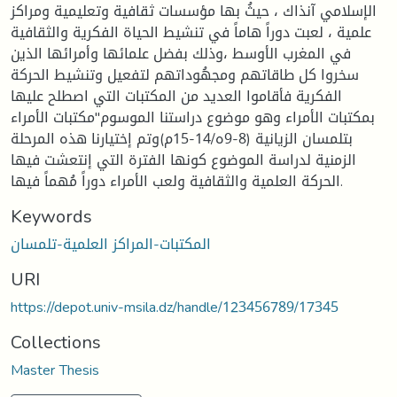
الإسلامي آنذاك ، حيثُ بها مؤسسات ثقافية وتعليمية ومراكز
علمية ، لعبت دوراً هاماً في تنشيط الحياة الفكرية والثقافية
في المغرب الأوسط ،وذلك بفضل علمائها وأمرائها الذين
سخروا كل طاقاتهم ومجهُوداتهم لتفعيل وتنشيط الحركة
الفكرية فأقاموا العديد من المكتبات التي اصطلح عليها
بمكتبات الأمراء وهو موضوع دراستنا الموسوم"مكتبات الأمراء
بتلمسان الزيانية (8-9ه/14-15م)وتم إختيارنا هذه المرحلة
الزمنية لدراسة الموضوع كونها الفترة التي إنتعشت فيها
الحركة العلمية والثقافية ولعب الأمراء دوراً مُهماً فيها.
Keywords
المكتبات-المراكز العلمية-تلمسان
URI
https://depot.univ-msila.dz/handle/123456789/17345
Collections
Master Thesis