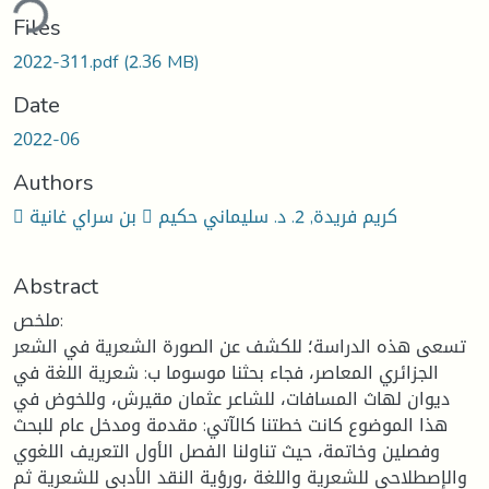
ding...
Files
2022-311.pdf
(2.36 MB)
Date
2022-06
Authors
 بن سراي غانية  كريم فريدة, 2. د. سليماني حكيم
Abstract
ملخص:
تسعى هذه الدراسة؛ للكشف عن الصورة الشعرية في الشعر
الجزائري المعاصر، فجاء بحثنا موسوما ب: شعرية اللغة في
ديوان لهاث المسافات، للشاعر عثمان مقيرش، وللخوض في
هذا الموضوع كانت خطتنا كالآتي: مقدمة ومدخل عام للبحث
وفصلين وخاتمة، حيث تناولنا الفصل الأول التعريف اللغوي
والإصطلاحي للشعرية واللغة ،ورؤية النقد الأدبي للشعرية ثم