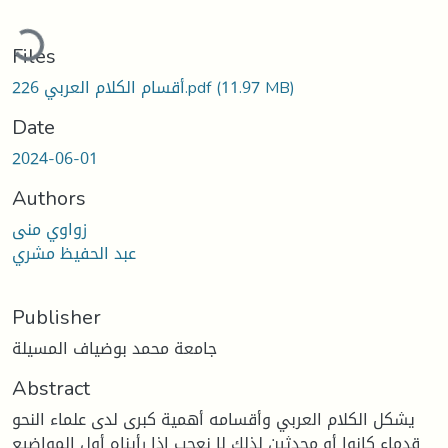
ding...
Files
(11.97 MB)
226 أقسام الكلام العربي.pdf
Date
2024-06-01
Authors
زواوي منى
عبد الحفيظ مشري
Publisher
جامعة محمد بوضياف المسيلة
Abstract
يشكل الكلام العربي وأقسامه أهمية كبرى لدى علماء النحو
قدماء كانوا أو محدثين لذلك لا نعجب إذا رأيناه أول المواضيع