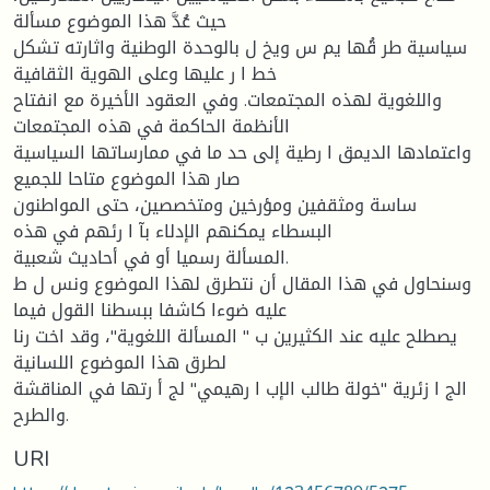
حيث عُدَّ هذا الموضوع مسألة
سياسية طر قُها يم س ويخ ل بالوحدة الوطنية واثارته تشكل
خط ا ر عليها وعلى الهوية الثقافية
واللغوية لهذه المجتمعات. وفي العقود الأخيرة مع انفتاح
الأنظمة الحاكمة في هذه المجتمعات
واعتمادها الديمق ا رطية إلى حد ما في ممارساتها السياسية
صار هذا الموضوع متاحا للجميع
ساسة ومثقفين ومؤرخين ومتخصصين، حتى المواطنون
البسطاء يمكنهم الإدلاء بآ ا رئهم في هذه
المسألة رسميا أو في أحاديث شعبية.
وسنحاول في هذا المقال أن نتطرق لهذا الموضوع ونس ل ط
عليه ضوءا كاشفا ببسطنا القول فيما
يصطلح عليه عند الكثيرين ب " المسألة اللغوية"، وقد اخت رنا
لطرق هذا الموضوع اللسانية
الج ا زئرية "خولة طالب الإب ا رهيمي" لج أ رتها في المناقشة
والطرح.
URI