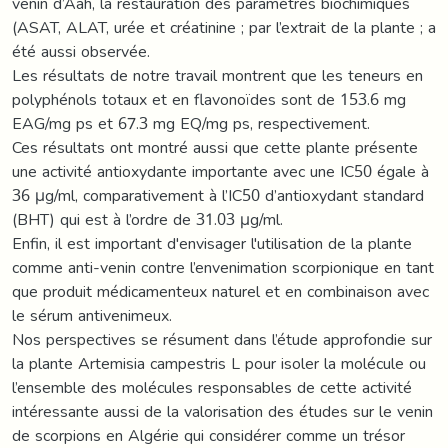
venin d’Aah, la restauration des paramètres biochimiques
(ASAT, ALAT, urée et créatinine ; par l’extrait de la plante ; a
été aussi observée.
Les résultats de notre travail montrent que les teneurs en
polyphénols totaux et en flavonoïdes sont de 153.6 mg
EAG/mg ps et 67.3 mg EQ/mg ps, respectivement.
Ces résultats ont montré aussi que cette plante présente
une activité antioxydante importante avec une IC50 égale à
36 μg/ml, comparativement à l’IC50 d’antioxydant standard
(BHT) qui est à l’ordre de 31.03 μg/ml.
Enfin, il est important d'envisager l'utilisation de la plante
comme anti-venin contre l’envenimation scorpionique en tant
que produit médicamenteux naturel et en combinaison avec
le sérum antivenimeux.
Nos perspectives se résument dans l’étude approfondie sur
la plante Artemisia campestris L pour isoler la molécule ou
l’ensemble des molécules responsables de cette activité
intéressante aussi de la valorisation des études sur le venin
de scorpions en Algérie qui considérer comme un trésor