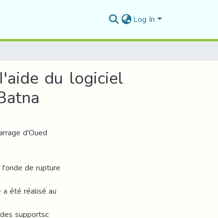
Log In
'aide du logiciel
Batna
barrage d'Oued
 I'onde de rupture
e a été réalisé au
r des supportsc