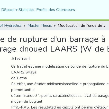
f DSpace
Statistics
Profils des Chercheurs
f Hydraulics
Master Thesis
Modélisation de I'onde de rupture d'un barrage à I'aide du logiciel HEC-RAS Cas du barrage dnoued LAARS (W de Batna
e de rupture d'un barrage à I
rage dnoued LAARS (W de 
Abstract
Ce travail est une modélisation de l'onde de rupture du 
LAARS wilaya
de Batna.
En effet, une étudet rnidimensionnelled e propagationd e
permettantl a
déterminarioo0 ", points caractéristiquesL. 'aval du barag
moyen du Logiciel
FffiC-RAS. Les résultatsd es calculs ont permis d'établi