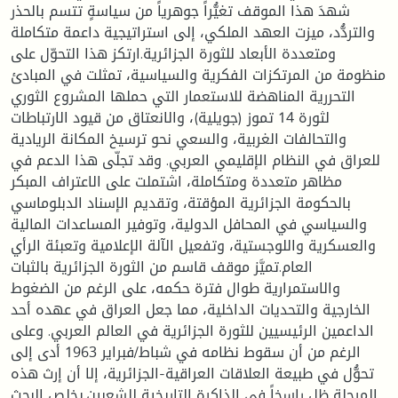
شهدَ هذا الموقف تغيُّراً جوهرياً من سياسةٍ تتسم بالحذر
والتردُّد، ميزت العهد الملكي، إلى استراتيجية داعمة متكاملة
ومتعددة الأبعاد للثورة الجزائرية.ارتكز هذا التحوّل على
منظومة من المرتكزات الفكرية والسياسية، تمثلت في المبادئ
التحررية المناهضة للاستعمار التي حملها المشروع الثوري
لثورة 14 تموز (جويلية)، والانعتاق من قيود الارتباطات
والتحالفات الغربية، والسعي نحو ترسيخ المكانة الريادية
للعراق في النظام الإقليمي العربي. وقد تجلّى هذا الدعم في
مظاهر متعددة ومتكاملة، اشتملت على الاعتراف المبكر
بالحكومة الجزائرية المؤقتة، وتقديم الإسناد الدبلوماسي
والسياسي في المحافل الدولية، وتوفير المساعدات المالية
والعسكرية واللوجستية، وتفعيل الآلة الإعلامية وتعبئة الرأي
العام.تميَّز موقف قاسم من الثورة الجزائرية بالثبات
والاستمرارية طوال فترة حكمه، على الرغم من الضغوط
الخارجية والتحديات الداخلية، مما جعل العراق في عهده أحد
الداعمين الرئيسيين للثورة الجزائرية في العالم العربي. وعلى
الرغم من أن سقوط نظامه في شباط/فبراير 1963 أدى إلى
تحوُّل في طبيعة العلاقات العراقية-الجزائرية، إلا أن إرث هذه
المرحلة ظل راسخاً في الذاكرة التاريخية للشعبين.يخلص البحث