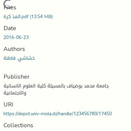
Loading...
Files
المذ كرة.pdf
(13.54 MB)
Date
2016-06-23
Authors
خشاشي, فاطنة
Publisher
جامعة محمد بوضياف بالمسيلة كلية العلوم الانسانية
والاجتماعية
URI
https://depot.univ-msila.dz/handle/123456789/17450
Collections