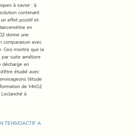
ques à savoir : à
solution contenant
un effet positif et
édancemétrie en
T02 donne une
en comparaison avec
e. Ceci montre que le
t par suite améliore
e décharge en
d’être étudié avec
 envisageons l’étude
e formation de MnO2
u Leclanché à
N TENSIOACTIF A