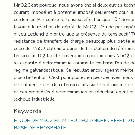
MnO2.C’est pourquoi nous avons choisi deux autres techni
courant imposé et à potentiel imposé seulement pour la 
ce dernier. Par contre le tensioactif cationique T02 donne 
favorise la réaction de dépôt de MnO2. L’étude par imp
milieu Leclanché montre que la présence du tensioactif 
résistance de transfert de charge beaucoup plus petite 
celle de MnO2 obtenu à partir de la solution de référenc
tensioactif T02 facilite l’insertion du proton dans MnO2 e
sa capacité électrochimique comme le confirme l’étude d
régime galvanostatique. Ce résultat encourageant mérite 
plus d’attention. C’est pourquoi et en perspectives, nous
de l’influence des deux tensioactifs sur le mécanisme d
et ces propriétés électrochimiques en réduction en milie
l’échelle industrielle.
Keywords
ETUDE DE MnO2 EN MILEU LECLANCHE : EFFET D’U
BASE DE PHOSPHATE