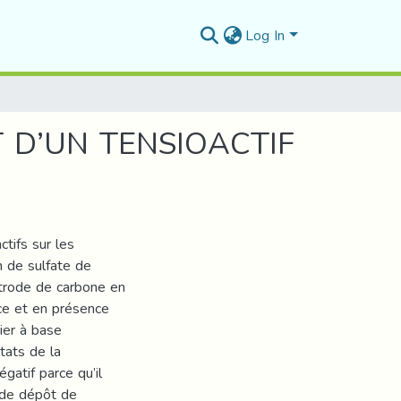
Log In
 D’UN TENSIOACTIF
ctifs sur les
 de sulfate de
trode de carbone en
nce et en présence
ier à base
tats de la
gatif parce qu’il
n de dépôt de