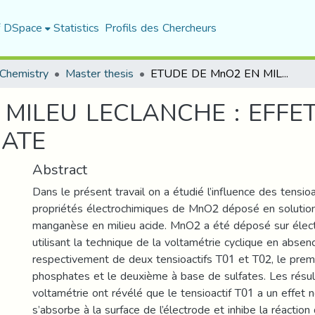
f DSpace
Statistics
Profils des Chercheurs
Chemistry
Master thesis
ETUDE DE MnO2 EN MILEU LECLANCHE : EFFET D’UN TENSIOACTIF A BASE DE PHOSPHATE
MILEU LECLANCHE : EFFET
HATE
Abstract
Dans le présent travail on a étudié l’influence des tensioa
propriétés électrochimiques de MnO2 déposé en solution
manganèse en milieu acide. MnO2 a été déposé sur élec
utilisant la technique de la voltamétrie cyclique en abse
respectivement de deux tensioactifs T01 et T02, le prem
phosphates et le deuxième à base de sulfates. Les résul
voltamétrie ont révélé que le tensioactif T01 a un effet né
s’absorbe à la surface de l’électrode et inhibe la réactio