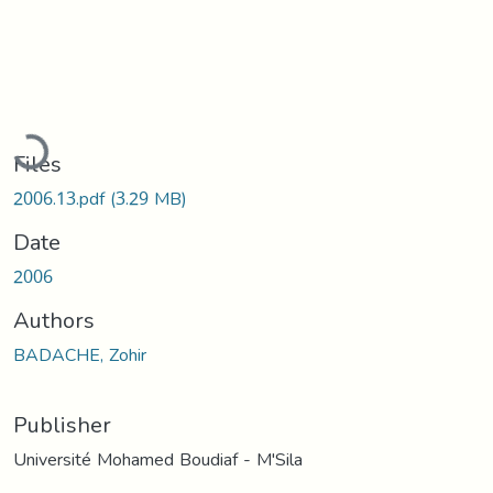
oading...
Files
2006.13.pdf
(3.29 MB)
Date
2006
Authors
BADACHE, Zohir
Publisher
Université Mohamed Boudiaf - M'Sila