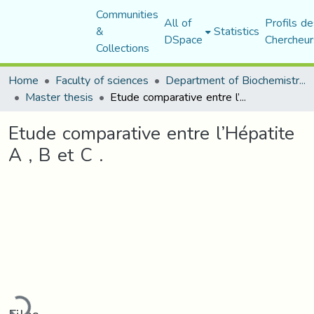
Communities
All of
Profils de
&
Statistics
DSpace
Chercheur
Collections
Home
Faculty of sciences
Department of Biochemistry and Microbiology
Master thesis
Etude comparative entre l’Hépatite A , B et C .
Etude comparative entre l’Hépatite
A , B et C .
Loading...